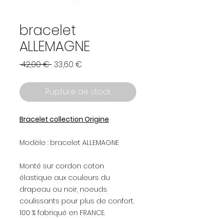
bracelet
ALLEMAGNE
Prix
Prix
 42,00 € 
33,60 €
original
promotionnel
Rupture de stock
Bracelet collection Origine
Modèle : bracelet ALLEMAGNE
Monté sur cordon coton
élastique aux couleurs du
drapeau ou noir, noeuds
coulissants pour plus de confort.
100 % fabriqué en FRANCE.