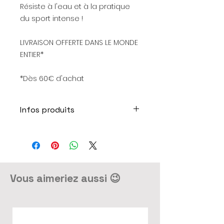
Résiste à l'eau et à la pratique
du sport intense !
LIVRAISON OFFERTE DANS LE MONDE
ENTIER*
*Dès 60€ d'achat
Infos produits
Produit entièrement réalisé en
France par un réseau d'Artisans
spécialisés.
Bracelet monté sur corde
réglable par des noeuds
Vous aimeriez aussi 😉
coulissants et élastique pour un
ajustement facile à toutes tailles
de poignet.
Résiste à l'eau.