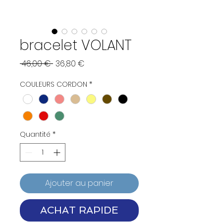
bracelet VOLANT
Prix
Prix
 46,00 € 
36,80 €
original
promotionnel
COULEURS CORDON
*
Quantité
*
Ajouter au panier
ACHAT RAPIDE