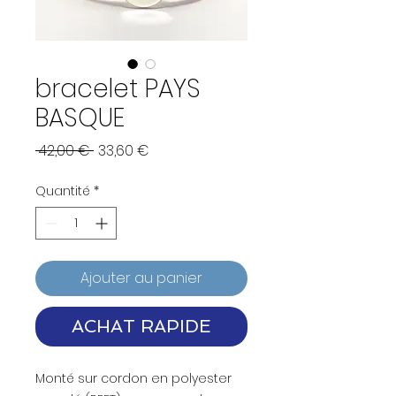
bracelet PAYS
BASQUE
Prix
Prix
 42,00 € 
33,60 €
original
promotionnel
Quantité
*
Ajouter au panier
ACHAT RAPIDE
Monté sur cordon en polyester